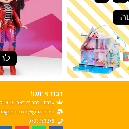
דברו איתנו!
עברנו... רחבעם דאבי 16 אשקלון
ingdom.co.il@gmail.com
0733753278