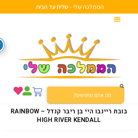
הממלכה שלי -
ש
ל
י
ח
ע
ד
ה
ב
י
ת
בובת ריינבו היי בן ריבר קנדל – RAINBOW
HIGH RIVER KENDALL