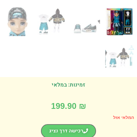
זמינות: במלאי
199.90
₪
אי אזל
רכישה דרך נציג