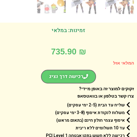
זמינות: במלאי
735.90
₪
אי אזל
רכישה דרך נציג
קים למוצר זה באופן מיידי?
 קשר בטלפון או בוואטסאפ
שליח עד הבית (2-5 ימי עסקים)
משלוח לנקודת איסוף (3-8 ימי עסקים)
איסוף עצמי חולון חינם (בתאום מראש)
עד 10 תשלומים ללא ריבית
רכישה ללא חשש בתקן אבטחה 1 PCI Level