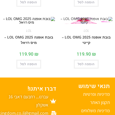
הוספה לסל
הוספה לסל
LOL
LOL
בובת אופנה 2025 LOL OMG –
בובת אופנה 2025 LOL OMG –
קייטי
מיס רויאל
119.90
₪
119.90
₪
הוספה לסל
הוספה לסל
נאי שימוש
דברו איתנו!
יניות ופרטיות
עברנו... רחבעם דאבי 16
נון האתר
אשקלון
יניות משלוחים
mykingdom.co.il@gmail.com