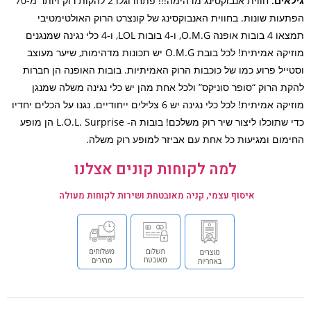
אים:
חווית אנבוקסינג מדהימה!!! פתחו וגלו 2 להקות רוק ויותר מ-70
עות שונות. בחווית האנבוקסינג של קונצרט הרוק האולטימטיבי
תמצאו 4 בובות אופנה O.M.G, ו-4 בובות LOL, ו-4 כלי נגינה שמנגנים
מוזיקה אמיתית! לכל בובת O.M.G יש תכונות מדהימות, שיער מעוצב
ייל פרוע כמו של כוכבות הרוק האמיתיות. בובות האופנה הן חברות
ת הרוק “סופר סוניקס” ולכל אחת מהן יש כלי נגינה משלה שמנגן
מוזיקה אמיתית! לכל כלי נגינה יש 6 צלילים ייחודיים. נגנו על הכלים יחדיו
כדי שתוכלו ליצור שיר רוק משלכם! בובות ה- L.O.L. Surprise הן מופע
מום ומגיעות כל אחת עם אביזר למופע רוק משלה.
למה לקוחות קונים אצלנו
איסוף עצמי, קניה מאובטחת ושירות לקוחות מעולה