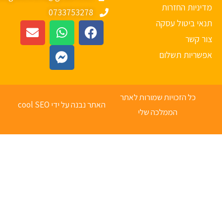
יניות החזרות
0733753278
אי ביטול עסקה
ר קשר
פשריות תשלום
כל הזכויות שמורות לאתר
האתר נבנה על ידי cool SEO
הממלכה שלי