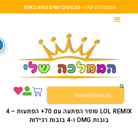
הממלכה שלי -
ב
א
ת
ר
ו
ת
ח
נ
ם
ו
י
מ
ב
צ
ע
י
ם
ו
LOL REMIX סופר הפתעה עם 70+ הפתעות – 4
בובות OMG ו-4 בובות רגילות