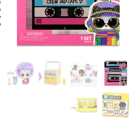
א
ו
ל
ס