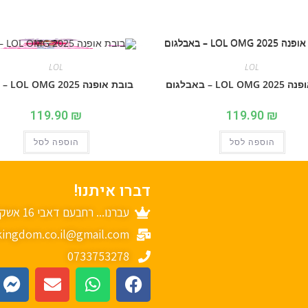
LOL
LOL
LOL  – באבלגום
בובת אופנה 2025 LOL OMG – קייטי
119.90
₪
119.90
₪
הוספה לסל
הוספה לסל
דברו איתנו!
עברנו... רחבעם דאבי 16 אשקלון
ingdom.co.il@gmail.com
0733753278