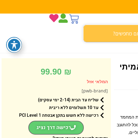
אמיתי
99.90
₪
המלאי אזל
[pwb-brand]
שליח עד הבית (2-14 ימי עסקים)
עד 10 תשלומים ללא ריבית
רכישה ללא חשש בתקן אבטחה 1 PCI Level
 שיער אמיתי והפעם במהדורת REMIX. חיית המחמד
כל להתגנב
רכישה דרך נציג
יים,