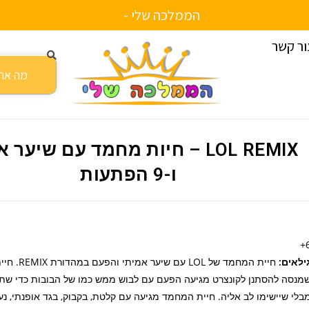
הממלכה שלי -
כ
ל
ה
מ
ו
צ
ר
י
ם
ה
כ
י
א
י
כ
ו
ת
ם
י
י
ור קשר
LOL REMIX – חיות מחמד עם שיער 
ו-9 הפתעות
6
ילאים:
חיית המחמד של LOL עם
מנסה להסתנן לקונצרט מגיעה הפעם עם לבוש ממש כמו של הבובות כדי שתו
בלי שיישימו לב אליה. חיית המחמד מגיעה עם קלטת, בקבוק, בגד אופנתי, נעל