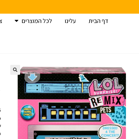
דף הבית
עלינו
לכל המוצרים
צ
עמוד הבית
>
LOL REMIX – חיות מחמד עם שיער אמיתי ו-9 הפתעות
>
LOL
+
ג
ש
מ