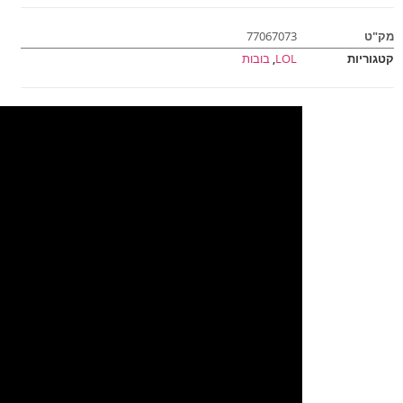
מק"ט
77067073
קטגוריות
LOL
,
בובות