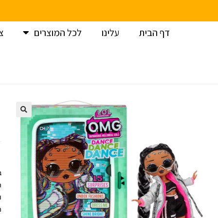
דף הבית
עלינו
לכל המוצרים
צ
עמוד הבית
>
LOL SURPRISE OMG DANCE
>
LOL
>
בובת לול דאנס בי ג
ו
ה