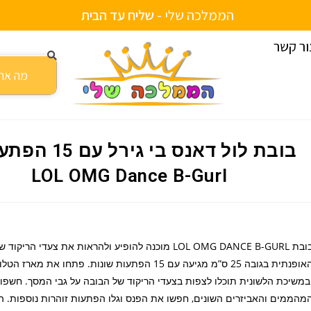
הממלכה שלי -
ע
צ
י
ת
מ
ב
ם
י
ש
ב
ו
ה
ו
ד
י
ע
ש
ל
ם
י
ור קשר
ירל עם 15 הפתעות – LOL OMG Dance B-Gurl
בובת לול דאנס בי גירל
LOL OMG Dance B-Gurl
בובת LOL OMG DANCE B-GURL מוכנה להופיע ולהראות את צעדי הרי
האופנתית בגובה 25 ס”מ מגיעה עם 15 הפתעות שונות. פתחו את מארז הט
במשיכת הלשונית תוכלו לצפות בצעדי הריקוד של הבובה על גבי המסך. חשפו
מהממים והאביזרים השונים, חפשו את הפנס וגלו הפתעות זוהרות נוספות. ה