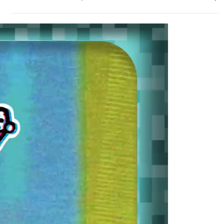
נגן
וידאו