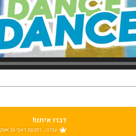
דברו איתנו!
עברנו... רחבעם דאבי 16 אשקלון