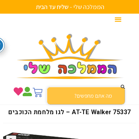
הממלכה שלי -
ש
ל
י
ח
ע
ד
ה
ב
י
ת
753 AT-TE Walker – לגו מלחמת הכוכבים