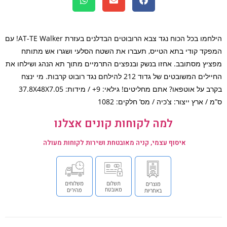
הילחמו בכל הכוח נגד צבא הרובוטים הבדלנים בעזרת AT-TE Walker! עם
קד קודי בתא הטייס, תעברו את השטח הסלעי ושגרו אש מתותח
יץ מסתובב. אחזו בנשק ובנפצים התרמיים מתוך תא הנהג ושילחו את
החיילים המשובטים של גדוד 212 להילחם נגד רובוט קרבות. מי ינצח
בקרב על אוטפאו? אתם מחליטים! גילאי: 9+ / מידות: 37.8X48X7.05
/ ארץ ייצור: צ’כיה / מס’ חלקים: 1082
למה לקוחות קונים אצלנו
איסוף עצמי, קניה מאובטחת ושירות לקוחות מעולה