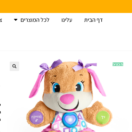
דף הבית
עלינו
לכל המוצרים
צ
עמוד הבית
>
פישר פרייס / Fisher Price
>
פישר פרייס סיס הכלכ
מבצע!
ס
ה
ח