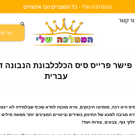
הממלכה שלי -
ת
י
י
ם
י
ב
ת
ו
ש
ל
י
ה
ח
ד
ע
כ
י
א
י
כ
ו
צ
ר
י
ה
ם
ור קשר
לבונת הנבונה דוברת עברית
פישר פרייס סיס הכלכלבונת הנבונה ד
עברית
יס היא רכה, מזמינה חיבוקים, והיא מוכנה לוודא שכיף שבלמידה לא ייגמר
יא מגיבה למגע של התינוק בשירים וביטויים המציגים יותר ממאה מילים 
לקי גוף, צבעים, צורות ועוד!