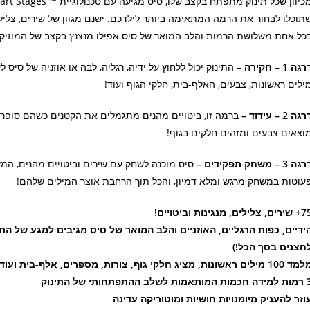
תוכלו לבחור את הרמה המתאימה ביותר לילדכם. ישנם מגוון של שירים, צלילי
כל אחת משלושת הרמות והלב המואר של סיס אפילו מנצנץ בקצב של המוזיק
גה 1 – חקירה –
התינוק יכול ללחוץ על ידיה, רגליה, לבה או אוזניה של סיס 
ילים ראשונות, צבעים, האלף-בית, חלקי הגוף ועוד!
גה 2 – עידוד –
ברמה זו, ביטויים מהנים מתגמלים את הקטנים כשהם סופרי
וצאים צבעים ומזהים חלקים בגוף!
גה 3 – משחק תפקידים –
סיס מוכנה לשחק עם שירים וביטויים מהנים, המ
עוטות במשחק מרגש ומלא דמיון, והכל תוך הרחבת אוצר המילים שלהם!
ים, צלילים, מנגינות וביטויים!
חצנים בסך הכל!)
100 מילים ראשונות, מציג חלקי גוף, צורות, מספרים, אלף-בית ועוד!
 המותאמות לשלב ההתפתחותי של התינוק
וזר להעניק מיומנויות חושיות ומוטוריקה עדינה