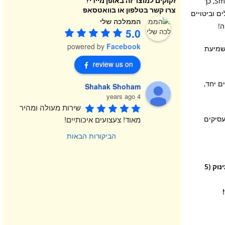
מכיוון שכל תינוק מתפתח בקצב שלו, סיס מגיעה עם טכנולוגיית ™ Smart Stages, כך
זקוקים למוצר זה באופן מיידי?
צרו קשר בטלפון או בוואטסאפ
ם וביטויים
הממלכה שלי
ה!
5.0
powered by
Facebook
לשמיעת
review us on
ם יחד,
Shahak Shoham
4 years ago
שירות מעולה ומהיר 
עסיקים
מאוד! צעצועים איכותיים!
הביקורות הבאות
הידיים, כפות הרגליים, האוזניים והלב המואר של סיס מגיבים למגע של התינוק (5