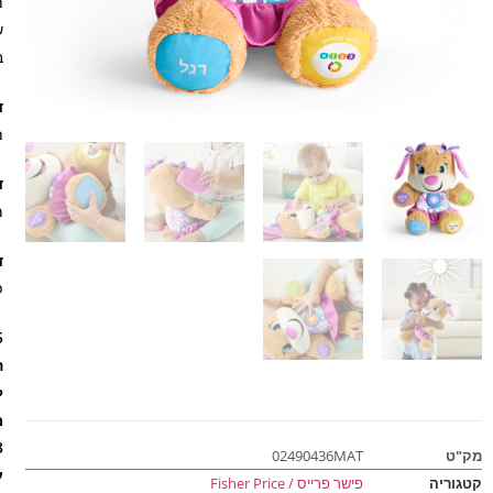
ש
ב
דר
מ
דר
מ
דר
פ
75+ שיר
ל
מלמד 
3 רמות למידה חכמות
מק"ט
02490436MAT
ע
קטגוריה
פישר פרייס / Fisher Price