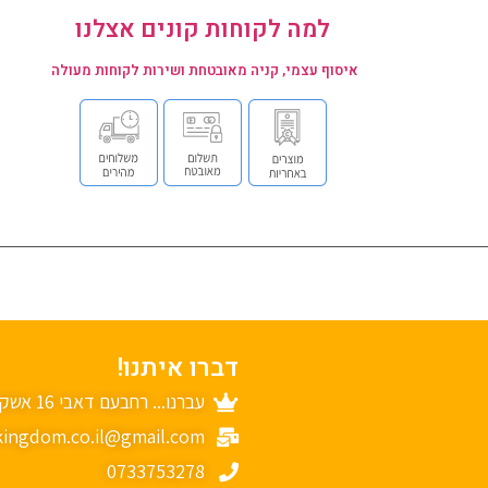
למה לקוחות קונים אצלנו
איסוף עצמי, קניה מאובטחת ושירות לקוחות מעולה
דברו איתנו!
עברנו... רחבעם דאבי 16 אשקלון
ingdom.co.il@gmail.com
0733753278