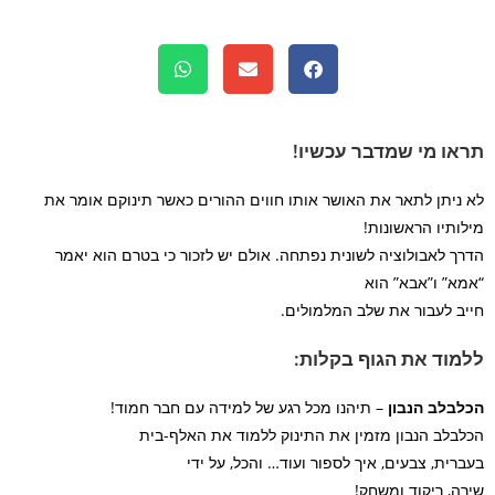
ו מי שמדבר עכשיו!
ניתן לתאר את האושר אותו חווים ההורים כאשר תינוקם אומר את
ותיו הראשונות!
ך לאבולוציה לשונית נפתחה. אולם יש לזכור כי בטרם הוא יאמר
א” ו”אבא” הוא
ב לעבור את שלב המלמולים.
וד את הגוף בקלות:
בלב הנבון
– תיהנו מכל רגע של למידה עם חבר חמוד!
בלב הנבון מזמין את התינוק ללמוד את האלף-בית
רית, צבעים, איך לספור ועוד… והכל, על ידי
ה, ריקוד ומשחק!