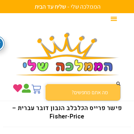
הממלכה שלי -
ש
ל
י
ח
ע
ד
ה
ב
י
ת
פישר פרייס הכלבלב הנבון דובר עברית –
Fisher-Price