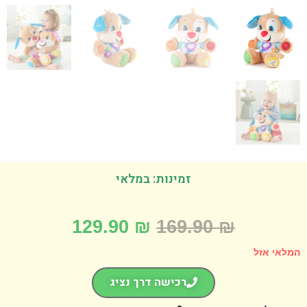
זמינות: במלאי
129.90
₪
169.90
₪
אי אזל
רכישה דרך נציג