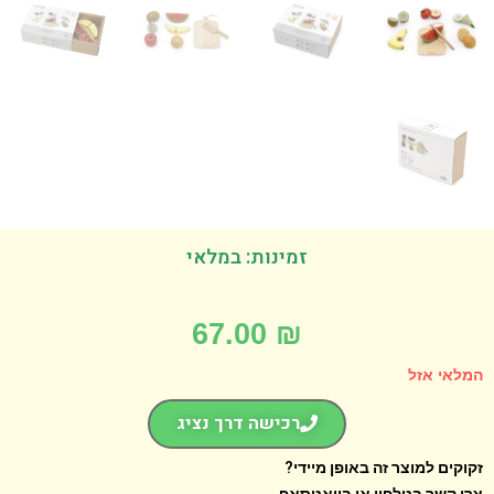
זמינות: במלאי
67.00
₪
אי אזל
רכישה דרך נציג
קים למוצר זה באופן מיידי?
 קשר בטלפון או בוואטסאפ