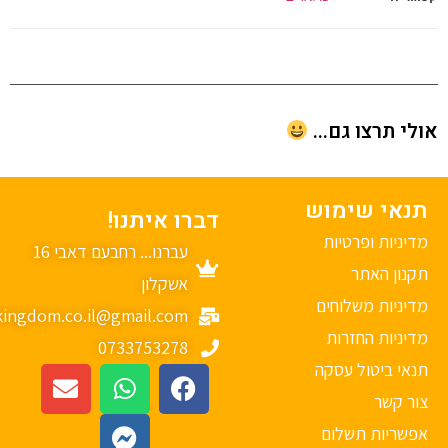
י תרצו גם...
נאי שימוש
דברו איתנו!
יניות ופרטיות
עברנו... רחבעם דאבי 16
נון האתר
אשקלון
יניות משלוחים
mykingdom.co.il@gmail.com
יניות החזרות
0733753278
אי ביטול עסקה
ר קשר
פשריות תשלום