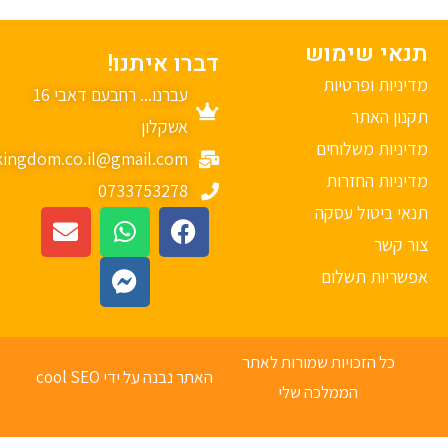
נאי שימוש
דברו איתנו!
יניות ופרטיות
עברנו... רחבעם דאבי 16
נון האתר
אשקלון
יניות משלוחים
mykingdom.co.il@gmail.com
יניות החזרות
0733753278
אי ביטול עסקה
ר קשר
פשריות תשלום
כל הזכויות שמורות לאתר
האתר נבנה על ידי cool SEO
הממלכה שלי