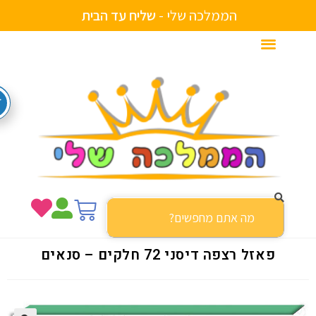
הממלכה שלי -
ש
ל
י
ח
ע
ד
ה
ב
י
ת
פאזל רצפה דיסני 72 חלקים – סנאים