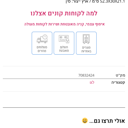
52.3X ס”מ / ארץ ייצור: סין
למה לקוחות קונים אצלנו
איסוף עצמי, קניה מאובטחת ושירות לקוחות מעולה
ט
70832424
וריה
לגו
י תרצו גם...