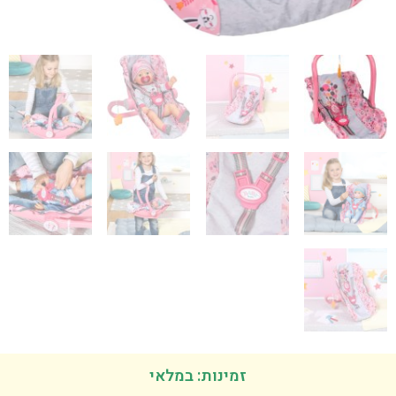
זמינות: במלאי