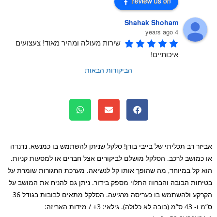
review us on
Shahak Shoham
4 years ago
שירות מעולה ומהיר מאוד! צעצועים 
איכותיים!
הביקורות הבאות
זר רב תכליתי של בייבי בורן! סלקל שניתן להשתמש בו כמנשא, נדנדה
כמושב לרכב. הסלקל מושלם לביקורים אצל חברים או למסעות קניות.
 קל במיוחד, מה שהופך אותו קל לנשיאה. מערכת החגורות שומרת על
חות הבובה והברווז התלוי מספק בידור. ניתן גם להניח את המושב על
הקרקע ולהשתמש בו כעריסה מרגיעה. הסלקל מתאים לבובות בגודל 36
ס”מ ו- 43 ס”מ (בובה לא כלולה). גילאי: 3+ / מידות האריזה: