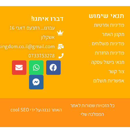
נאי שימוש
דברו איתנו!
יניות ופרטיות
עברנו... רחבעם דאבי 16
נון האתר
אשקלון
יניות משלוחים
mykingdom.co.il@gmail.com
יניות החזרות
0733753278
אי ביטול עסקה
ר קשר
פשריות תשלום
כל הזכויות שמורות לאתר
האתר נבנה על ידי cool SEO
הממלכה שלי