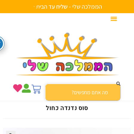
הממלכה שלי -
ש
ל
י
ח
ע
ד
ה
ב
י
ת
ת
י
י
ם
סוס נדנדה כחול