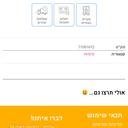
ט
71001672
וריה
נדנדות
י תרצו גם...
נאי שימוש
דברו איתנו!
יניות ופרטיות
עברנו... רחבעם דאבי 16