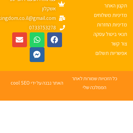
נון האתר
אשקלון
יניות משלוחים
mykingdom.co.il@gmail.com
יניות החזרות
0733753278
אי ביטול עסקה
ר קשר
פשריות תשלום
כל הזכויות שמורות לאתר
האתר נבנה על ידי cool SEO
הממלכה שלי