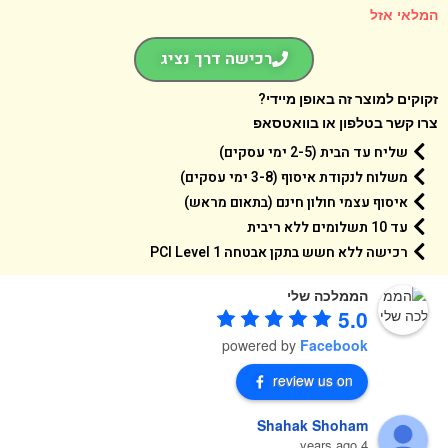
אי אזל
רכישה דרך נציג
קים למוצר זה באופן מיידי?
 קשר בטלפון או בוואטסאפ
שליח עד הבית (2-5 ימי עסקים)
משלוח לנקודת איסוף (3-8 ימי עסקים)
איסוף עצמי חולון חינם (בתאום מראש)
עד 10 תשלומים ללא ריבית
רכישה ללא חשש בתקן אבטחה 1 PCI Level
הממלכה שלי
5.0
powered by
Facebook
review us on
Shahak Shoham
4 years ago