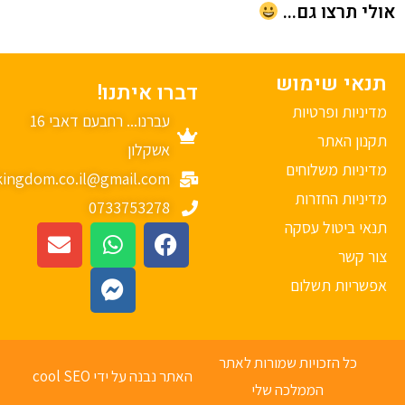
י תרצו גם...
נאי שימוש
דברו איתנו!
יניות ופרטיות
עברנו... רחבעם דאבי 16
נון האתר
אשקלון
יניות משלוחים
mykingdom.co.il@gmail.com
יניות החזרות
0733753278
אי ביטול עסקה
ר קשר
פשריות תשלום
כל הזכויות שמורות לאתר
האתר נבנה על ידי cool SEO
הממלכה שלי