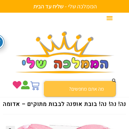
הממלכה שלי -
ד
ה
ב
י
ת
ע
מ
ח
ב
י
צ
ש
ל
ע
י
ם
! נה! נה! בובת אופנה לבבות מתוקים – אדומה