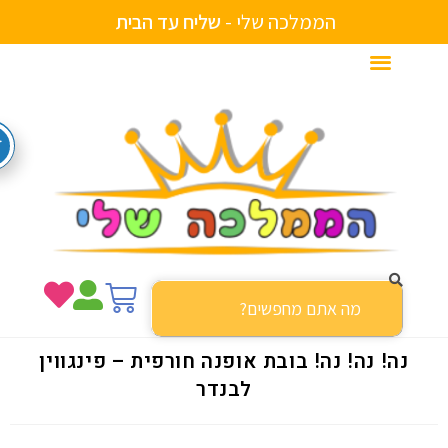
הממלכה שלי -
ש
ל
י
ח
ע
ד
ה
ב
י
ת
נה! נה! נה! בובת אופנה חורפית – פינגווין
לבנדר