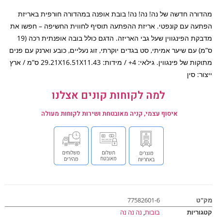
ורה חדשה של נה! נה! נה! בובת אופנה במהדורה חורפית באריזת
עה עם קונפטי. אריזת ההפתעה תוסיף לחווית החשיפה – חפשו את
מדבקת הפינגווין שעל גבי האריזה. הדגם כולל בובה אופנתית רכה (19
) עם שיער אמיתי, סט בגדים יוקרתי, זוג נעליים, כובע וארנק עם פנים
מתוקות של פינגווין. גילאי: 4+ / מידות: 29.21X16.51X11.43 ס”מ / ארץ
ר: סין
למה לקוחות קונים אצלנו
איסוף עצמי, קניה מאובטחת ושירות לקוחות מעולה
ט
77582601-6
וריות
בובות
,
נה נה נה