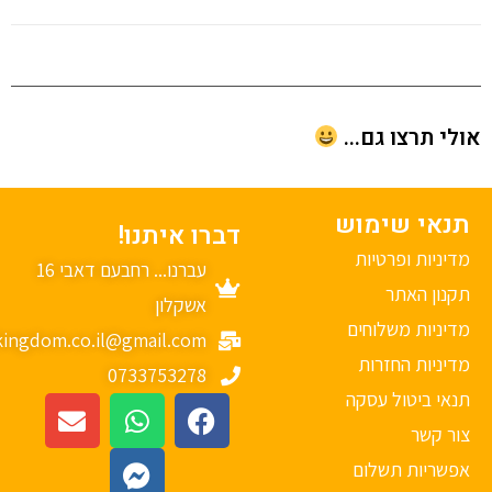
י תרצו גם...
נאי שימוש
דברו איתנו!
יניות ופרטיות
עברנו... רחבעם דאבי 16
נון האתר
אשקלון
יניות משלוחים
mykingdom.co.il@gmail.com
יניות החזרות
0733753278
אי ביטול עסקה
ר קשר
פשריות תשלום