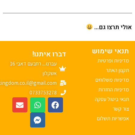
י תרצו גם...
נאי שימוש
דברו איתנו!
יניות ופרטיות
עברנו... רחבעם דאבי 16
נון האתר
אשקלון
יניות משלוחים
mykingdom.co.il@gmail.com
יניות החזרות
0733753278
אי ביטול עסקה
ר קשר
פשריות תשלום