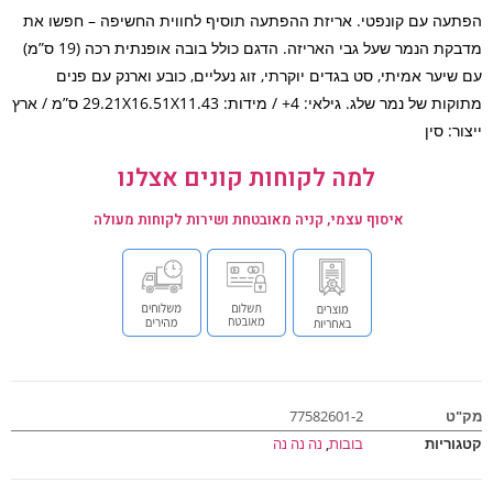
עה עם קונפטי. אריזת ההפתעה תוסיף לחווית החשיפה – חפשו את
מדבקת הנמר שעל גבי האריזה. הדגם כולל בובה אופנתית רכה (19 ס”מ)
שיער אמיתי, סט בגדים יוקרתי, זוג נעליים, כובע וארנק עם פנים
מתוקות של נמר שלג. גילאי: 4+ / מידות: 29.21X16.51X11.43 ס”מ / ארץ
ר: סין
למה לקוחות קונים אצלנו
איסוף עצמי, קניה מאובטחת ושירות לקוחות מעולה
ט
77582601-2
וריות
בובות
,
נה נה נה