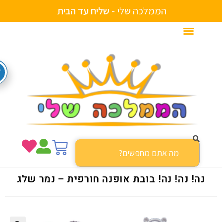
הממלכה שלי -
ש
ל
י
ח
ע
ד
ה
ב
י
ת
נה! נה! נה! בובת אופנה חורפית – נמר שלג