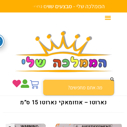
הממלכה שלי -
מ
ב
צ
ע
י
ם
ש
ו
ו
י
ם
נ
ח
ת
ו
ב
א
ת
ר
נארוטו – אוזומאקי נארוטו 15 ס”מ