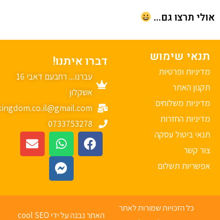
י תרצו גם...
נאי שימוש
דברו איתנו!
יניות ופרטיות
עברנו... רחבעם דאבי 16
נון האתר
אשקלון
יניות משלוחים
mykingdom.co.il@gmail.com
יניות החזרות
0733753278
אי ביטול עסקה
ר קשר
פשריות תשלום
כל הזכויות שמורות לאתר
האתר נבנה על ידי cool SEO