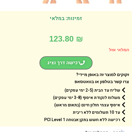
זמינות: במלאי
123.80
₪
אי אזל
רכישה דרך נציג
קים למוצר זה באופן מיידי?
 קשר בטלפון או בוואטסאפ
שליח עד הבית (2-5 ימי עסקים)
משלוח לנקודת איסוף (3-8 ימי עסקים)
איסוף עצמי חולון חינם (בתאום מראש)
עד 10 תשלומים ללא ריבית
רכישה ללא חשש בתקן אבטחה 1 PCI Level