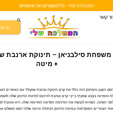
הממלכה שלי -
כ
ל
ה
מ
ו
צ
ר
י
ם
ה
כ
י
א
י
כ
ו
ת
י
י
ם
ור קשר
פחת סילבניאן – תינוקת ארנבת שוקולד + מיטה
משפחת סילבניאן – תינוקת ארנבת שו
+ מיטה
סט הקטן והמתוק הזה כולל את קרם תינוקת ארנבת שוקולד עם האוזניים הטבו
וז והפרווה בצבע שמנת! בייבי קרם אוהבת להיכנס למיטת התינוק שלה ולשמו
פני השינה. כשהיא לובשת את הפיג’מה הסרוגה האדומה שלה, היא אוהבת ל
חר הצהריים המוקדמות במיטת התינוק הכחולה והיפה שלה! הסט מושלם אם