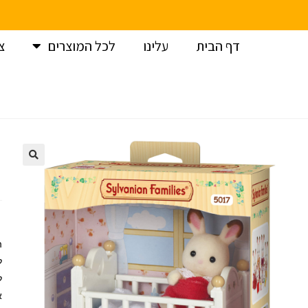
דף הבית
עלינו
לכל המוצרים
צ
עמוד הבית
>
משפחת-סילבניאן
>
משפחת סילבניאן מבנים
>
מש
ה
ל
ל
א