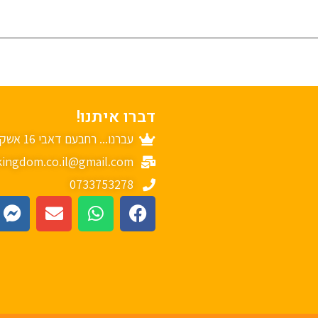
דברו איתנו!
עברנו... רחבעם דאבי 16 אשקלון
ingdom.co.il@gmail.com
0733753278