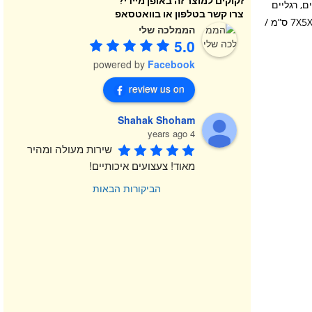
זקוקים למוצר זה באופן מיידי?
, רגליים
צרו קשר בטלפון או בוואטסאפ
וראש הניתנים להזזה, ולבושה בבגדי בד הניתנים להסרה. גילאי: 3+ / מידות: 7X5X4 ס”מ /
הממלכה שלי
5.0
powered by
Facebook
review us on
Shahak Shoham
4 years ago
שירות מעולה ומהיר 
מאוד! צעצועים איכותיים!
הביקורות הבאות