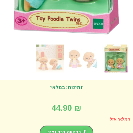
זמינות: במלאי
44.90
₪
אי אזל
רכישה דרך נציג