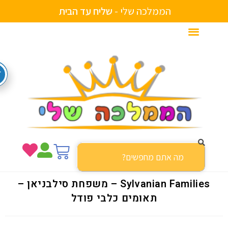
הממלכה שלי -
ה
ב
י
ת
ד
ע
מ
ב
צ
י
ח
ע
ל
ש
י
ם
Sylvanian Families – משפחת סילבניאן –
תאומים כלבי פודל