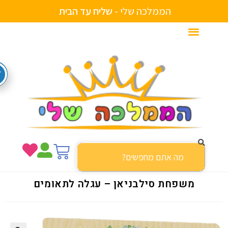
הממלכה שלי -
ש
ל
י
ח
ע
ד
ה
ב
י
ת
משפחת סילבניאן – עגלה לתאומים