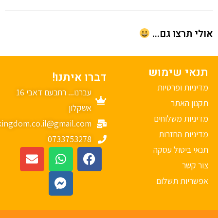
י תרצו גם...
נאי שימוש
דברו איתנו!
יניות ופרטיות
עברנו... רחבעם דאבי 16
נון האתר
אשקלון
יניות משלוחים
mykingdom.co.il@gmail.com
יניות החזרות
0733753278
אי ביטול עסקה
ר קשר
פשריות תשלום