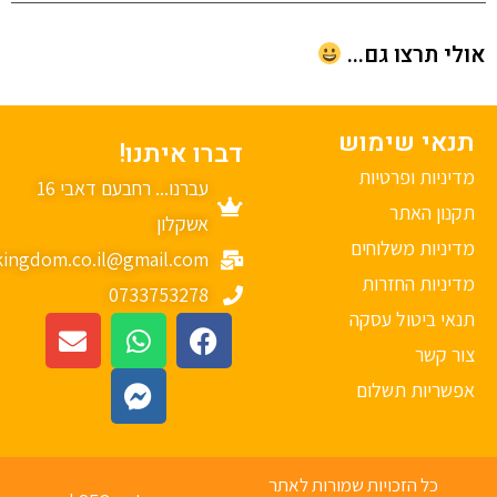
י תרצו גם...
נאי שימוש
דברו איתנו!
יניות ופרטיות
עברנו... רחבעם דאבי 16
נון האתר
אשקלון
יניות משלוחים
mykingdom.co.il@gmail.com
יניות החזרות
0733753278
אי ביטול עסקה
ר קשר
פשריות תשלום
כל הזכויות שמורות לאתר