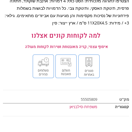
הצטרפו לחגיגה מלכותית! הסט כולל 4 דמויות: ארנבת שוקולד, חתולה
ית, תינוקת האסקי, ותינוקת צבי. כל הדמויות לבושות בשמלות
חוניות של נסיכות מקסימות והן מגיעות עם אביזרים מתאימים. גילאי:
למה לקוחות קונים אצלנו
איסוף עצמי, קניה מאובטחת ושירות לקוחות מעולה
ט
55505809
וריה
משפחת-סילבניאן