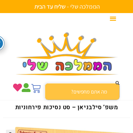
הממלכה שלי -
ח
ע
ד
ה
ב
י
ת
ל
י
ש
מ
ב
משפ’ סילבניאן – סט נסיכות פירחוניות