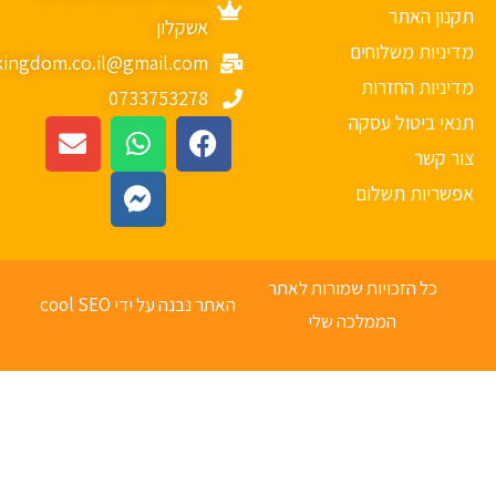
נון האתר
אשקלון
יניות משלוחים
mykingdom.co.il@gmail.com
יניות החזרות
0733753278
אי ביטול עסקה
ר קשר
פשריות תשלום
כל הזכויות שמורות לאתר
האתר נבנה על ידי cool SEO
הממלכה שלי