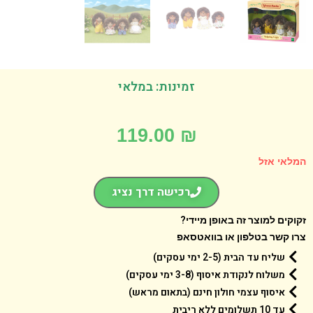
זמינות: במלאי
119.00
₪
אי אזל
רכישה דרך נציג
קים למוצר זה באופן מיידי?
 קשר בטלפון או בוואטסאפ
שליח עד הבית (2-5 ימי עסקים)
משלוח לנקודת איסוף (3-8 ימי עסקים)
איסוף עצמי חולון חינם (בתאום מראש)
עד 10 תשלומים ללא ריבית