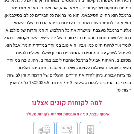
רו את משפחת הקיפודים המהממים! משפחת הקיפודים כוללת ארבע
יות מתוקות של קיפודים – אמא, אבא, אח ואחות. האבא מורטימר
בל הוא החייט הסילבאני. הוא מייצר את כל הבגדים לכולם בסילבניאן.
 אוהב לתפור בעודו מתנדנד בעדינות בכיסא הנדנדה שלו. האמא
נור ברמבל מעצבת ומייצרת את כל התלבושות המיוחדות של סילבניאן
 תלבושות חתונה ובגדים הכי טובים של יום שישי. האח מקסוול ברמבל
ד איך להיות חייט כמו אביו. הוא טוב במיוחד במדידת חומר, אבל הוא
יכול לשחק עם המחטים והמספריים מכיוון שאלה עלולים להיות
כנים. האחות אביגיל ברמבל אוהבת לעצב בגדים. היא טובה במיוחד
צוב שמלות ושמלות לעצמה, שאם היא טובה, מורטימר ואלינור
צרות עבורה. ניתן להזיז את הידיים והרגליים של הדמויות והן לבושות
בבגדי בד הניתנים להסרה. גילאי: 3 + / מידות: 15X20X5.5 ס”מ / ארץ
ר: סין
למה לקוחות קונים אצלנו
איסוף עצמי, קניה מאובטחת ושירות לקוחות מעולה