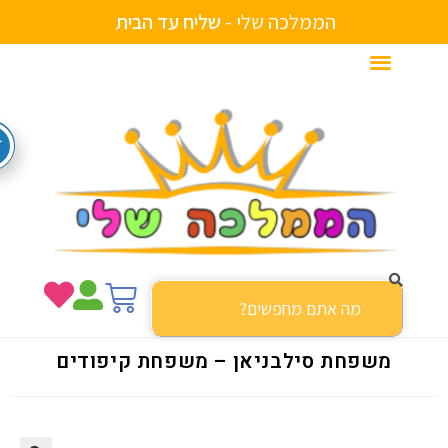
הממלכה שלי -
ש
ל
י
ח
ע
ד
ה
ב
י
ת
משפחת סילבניאן – משפחת קיפודים