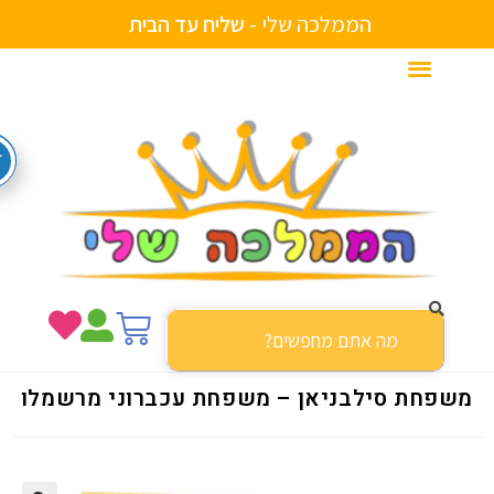
הממלכה שלי -
ש
ל
י
ח
ע
ד
ה
ב
י
ת
שפחת סילבניאן – משפחת עכברוני מרשמלו