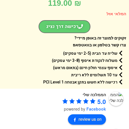
119.00
₪
אי אזל
רכישה דרך נציג
קים למוצר זה באופן מיידי?
 קשר בטלפון או בוואטסאפ
שליח עד הבית (2-5 ימי עסקים)
משלוח לנקודת איסוף (3-8 ימי עסקים)
איסוף עצמי חולון חינם (בתאום מראש)
עד 10 תשלומים ללא ריבית
רכישה ללא חשש בתקן אבטחה 1 PCI Level
הממלכה שלי
5.0
powered by
Facebook
review us on