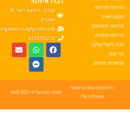
דברו איתנו!
יניות ופרטיות
עברנו... רחבעם דאבי 16
נון האתר
אשקלון
יניות משלוחים
mykingdom.co.il@gmail.com
יניות החזרות
0733753278
אי ביטול עסקה
ר קשר
פשריות תשלום
כל הזכויות שמורות לאתר
האתר נבנה על ידי cool SEO
הממלכה שלי