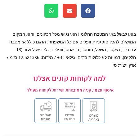
ו לבשל באי המטבח החלומי! האי נגיש מכל הכיוונים, והוא המקום
שלם להכין סופגניות וופלים עם כל המשפחה. הדגם כולל אי מטבח
עם כיור, מיקסר, משקל, טוסטר, דונאטס, וופלים, כלי בישול ועוד (18
חלקים). דמויות לא כלולות בדגם. גילאי : 3+ / מידות: 12.5X13X6 ס”מ /
ייצור: סין
למה לקוחות קונים אצלנו
איסוף עצמי, קניה מאובטחת ושירות לקוחות מעולה