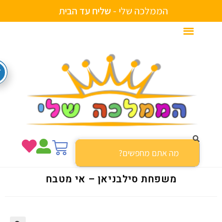
הממלכה שלי -
ש
ל
י
ח
ע
ד
ה
ב
י
ת
משפחת סילבניאן – אי מטבח