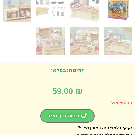
זמינות: במלאי
59.00
₪
אי אזל
רכישה דרך נציג
קים למוצר זה באופן מיידי?
 קשר בטלפון או בוואטסאפ