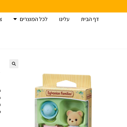
דף הבית
עלינו
לכל המוצרים
צ
עמוד הבית
>
משפחת-סילבניאן
>
משפחת סילבניאן דמויות
>
מש
ה
מ
ס