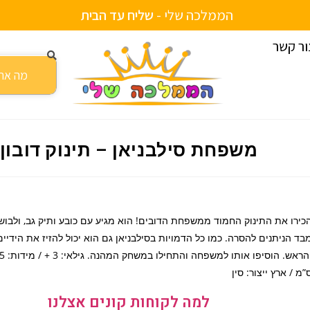
הממלכה שלי -
ש
ל
י
ח
ע
ד
ה
ב
י
ת
ור קשר
פחת סילבניאן – תינוק דובון
משפחת סילבניאן – תינוק דובון
כירו את התינוק החמוד ממשפחת הדובים! הוא מגיע עם כובע ותיק גב, ולבוש
בד הניתנים להסרה. כמו כל הדמויות בסילבניאן גם הוא יכול להזיז את הידיים
והראש. ה
”מ / ארץ ייצור: סין
למה לקוחות קונים אצלנו