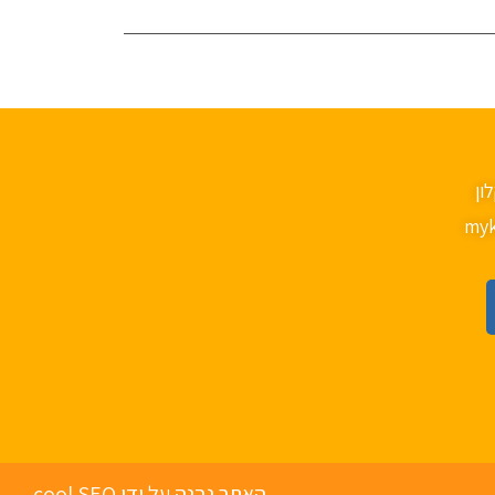
myk
האתר נבנה על ידי cool SEO