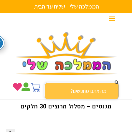
הממלכה שלי -
ש
ל
י
ח
ע
ד
ה
ב
י
ת
מגנטים – מסלול מרוצים 30 חלקים