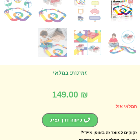
זמינות: במלאי
149.00
₪
אי אזל
רכישה דרך נציג
קים למוצר זה באופן מיידי?
 קשר בטלפון או בוואטסאפ