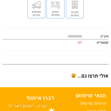
ט
43000030
וריה
לגו
י תרצו גם...
נאי שימוש
דברו איתנו!
יניות ופרטיות
עברנו... רחבעם דאבי 16