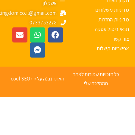
נון האתר
אשקלון
יניות משלוחים
mykingdom.co.il@gmail.com
יניות החזרות
0733753278
אי ביטול עסקה
ר קשר
פשריות תשלום
כל הזכויות שמורות לאתר
האתר נבנה על ידי cool SEO
הממלכה שלי