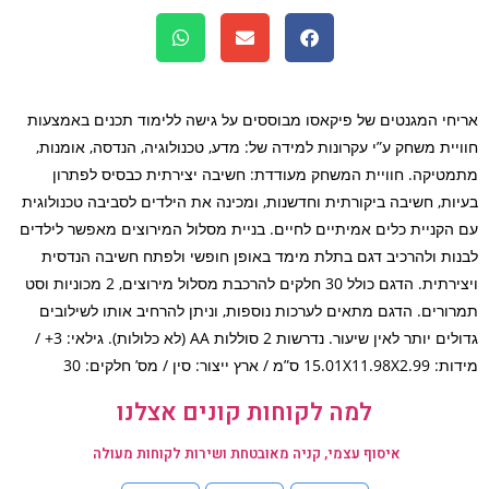
חי המגנטים של פיקאסו מבוססים על גישה ללימוד תכנים באמצעות
יית משחק ע”י עקרונות למידה של: מדע, טכנולוגיה, הנדסה, אומנות,
טיקה. חוויית המשחק מעודדת: חשיבה יצירתית כבסיס לפתרון
ות, חשיבה ביקורתית וחדשנות, ומכינה את הילדים לסביבה טכנולוגית
הקניית כלים אמיתיים לחיים. בניית מסלול המירוצים מאפשר לילדים
ות ולהרכיב דגם בתלת מימד באופן חופשי ולפתח חשיבה הנדסית
ויצירתית. הדגם כולל 30 חלקים להרכבת מסלול מירוצים, 2 מכוניות וסט
ורים. הדגם מתאים לערכות נוספות, וניתן להרחיב אותו לשילובים
גדולים יותר לאין שיעור. נדרשות 2 סוללות AA (לא כלולות). גילאי: 3+ /
”מ / ארץ ייצור: סין / מס’ חלקים: 30
למה לקוחות קונים אצלנו
איסוף עצמי, קניה מאובטחת ושירות לקוחות מעולה