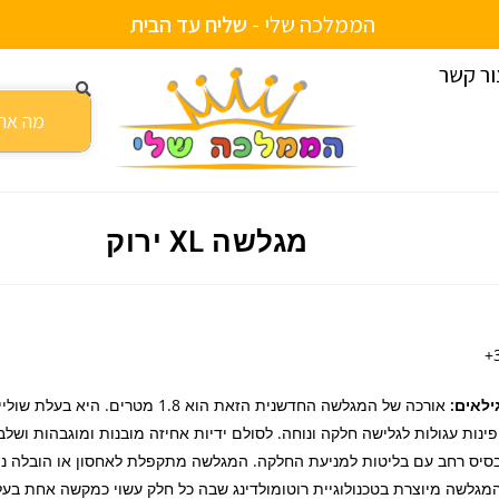
הממלכה שלי -
ש
ל
י
ח
ע
ד
ה
ב
י
ת
ור קשר
מגלשה XL ירוק
3
ילאים:
אורכה של המגלשה החדשנית הזאת הוא 1.8 מטרים. הי
פינות עגולות לגלישה חלקה ונוחה. לסולם ידיות אחיזה מובנות ומוגבהות ושלב
סיס רחב עם בליטות למניעת החלקה. המגלשה מתקפלת לאחסון או הובלה נו
מגלשה מיוצרת בטכנולוגיית רוטומולדינג שבה כל חלק עשוי כמקשה אחת בע