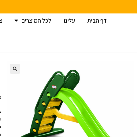
דף הבית
עלינו
לכל המוצרים
צ
עמוד הבית
>
מתקני חצר
>
מגלשות לילדים
>
מגלשה XL ירוק
+
ג
ו
ב
ה