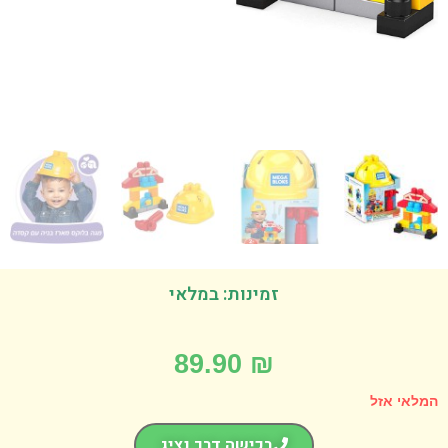
זמינות: במלאי
89.90
₪
אי אזל
רכישה דרך נציג