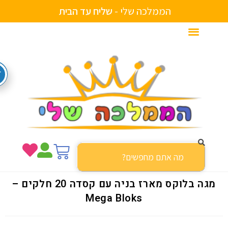
הממלכה שלי -
ש
ל
י
ח
ע
ד
ה
ב
י
ת
מגה בלוקס מארז בניה עם קסדה 20 חלקים –
Mega Bloks