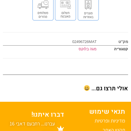
ט
02496726MAT
וריה
מגה בלוקס
י תרצו גם...
נאי שימוש
דברו איתנו!
יניות ופרטיות
עברנו... רחבעם דאבי 16
נון האתר