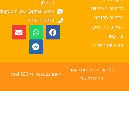
אשקלון
יניות משלוחים
mykingdom.co.il@gmail.com
יניות החזרות
0733753278
אי ביטול עסקה
ר קשר
פשריות תשלום
כל הזכויות שמורות לאתר
האתר נבנה על ידי cool SEO
הממלכה שלי