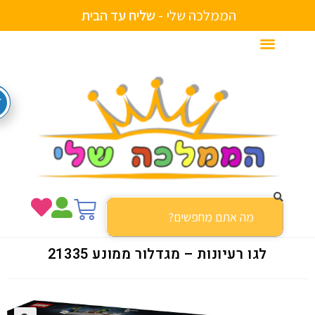
הממלכה שלי -
ש
ל
י
ח
ע
ד
ה
ב
י
ת
לגו רעיונות – מגדלור ממונע 21335