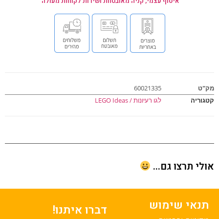
איסוף עצמי, קניה מאובטחת ושירות לקוחות מעולה
ט
60021335
וריה
לגו רעיונות / LEGO Ideas
י תרצו גם...
נאי שימוש
דברו איתנו!