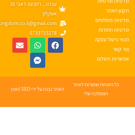
יניות ופרטיות
עברנו... רחבעם דאבי 16
נון האתר
אשקלון
יניות משלוחים
mykingdom.co.il@gmail.com
יניות החזרות
0733753278
אי ביטול עסקה
ר קשר
פשריות תשלום
כל הזכויות שמורות לאתר
האתר נבנה על ידי cool SEO
הממלכה שלי