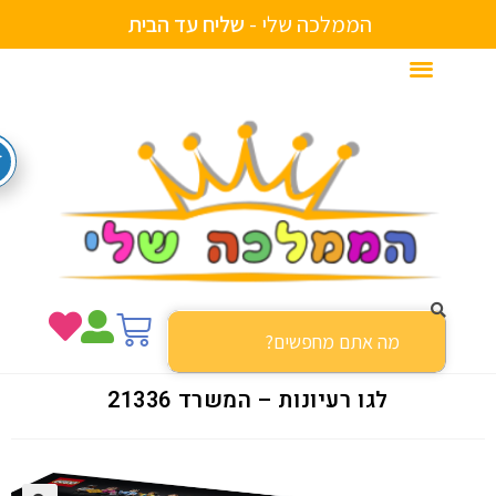
הממלכה שלי -
ש
ל
י
ח
ע
ד
ה
ב
י
ת
לגו רעיונות – המשרד 21336