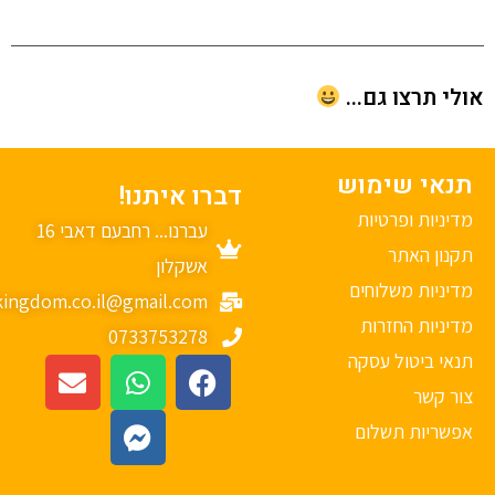
י תרצו גם...
נאי שימוש
דברו איתנו!
יניות ופרטיות
עברנו... רחבעם דאבי 16
נון האתר
אשקלון
יניות משלוחים
mykingdom.co.il@gmail.com
יניות החזרות
0733753278
אי ביטול עסקה
ר קשר
פשריות תשלום