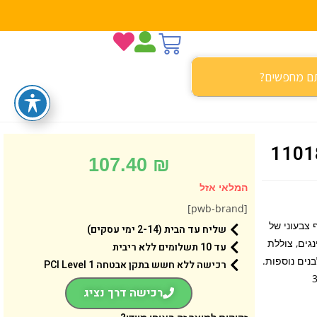
107.40
₪
המלאי אזל
[pwb-brand]
 צבעוני של
שליח עד הבית (2-14 ימי עסקים)
ית ויקינגים, צוללת
עד 10 תשלומים ללא ריבית
 וצב ועוד יצירות לגו נוספות עם 2 שקיות לבנים נוספות.
רכישה ללא חשש בתקן אבטחה 1 PCI Level
רכישה דרך נציג