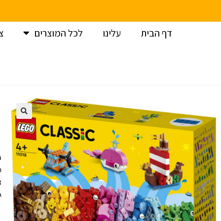
דף הבית
עלינו
לכל המוצרים
צ
עמוד הבית
>
לגו
>
לגו קלאסיק / LEGO Classic
>
לגו קלאסיק – כי
מ
גילאי: