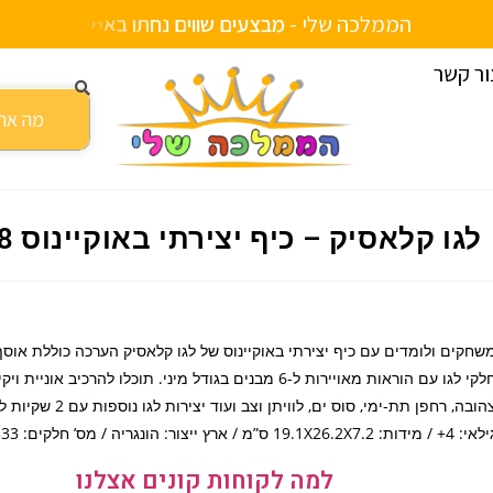
הממלכה שלי -
מ
ב
צ
ע
י
ם
ש
ו
ו
י
ם
נ
ח
ת
ו
ב
א
ת
ר
ור קשר
ף יצירתי באוקיינוס 11018
לגו קלאסיק – כיף יצירתי באוקיינוס 11018
שחקים ולומדים עם כיף יצירתי באוקיינוס של לגו קלאסיק הערכה כוללת אוסף
חלקי לגו עם הוראות מאויירות ל-6 מבנים בגודל מיני. תוכלו להרכיב אוני
צהובה, רחפן תת-ימי, סוס ים, לוויתן
 4+ / מידות: 19.1X26.2X7.2 ס”מ / ארץ ייצור: הונגריה / מס’ חלקים: 333
למה לקוחות קונים אצלנו