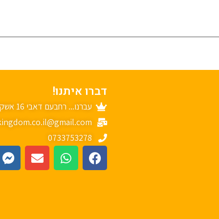
דברו איתנו!
עברנו... רחבעם דאבי 16 אשקלון
ingdom.co.il@gmail.com
0733753278