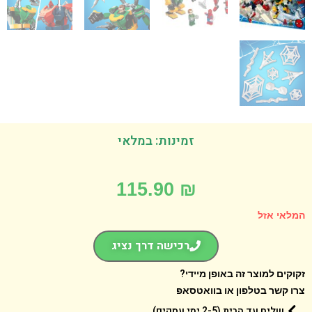
זמינות: במלאי
115.90
₪
אי אזל
רכישה דרך נציג
קים למוצר זה באופן מיידי?
 קשר בטלפון או בוואטסאפ
שליח עד הבית (2-5 ימי עסקים)