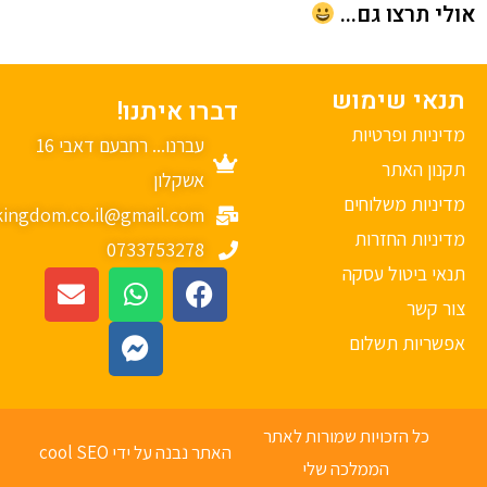
י תרצו גם...
נאי שימוש
דברו איתנו!
יניות ופרטיות
עברנו... רחבעם דאבי 16
נון האתר
אשקלון
יניות משלוחים
mykingdom.co.il@gmail.com
יניות החזרות
0733753278
אי ביטול עסקה
ר קשר
פשריות תשלום
כל הזכויות שמורות לאתר
האתר נבנה על ידי cool SEO
הממלכה שלי