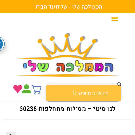
הממלכה שלי -
ש
ל
י
ח
ע
ד
ה
ב
י
ת
לגו סיטי – מסילות מתחלפות 60238