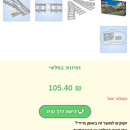
זמינות: במלאי
105.40
₪
אי אזל
רכישה דרך נציג
קים למוצר זה באופן מיידי?
 קשר בטלפון או בוואטסאפ