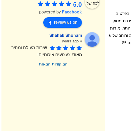
5.0
powered by
Facebook
שירים בפרטים
ערכת מסוק
review us on
אות גדולות עוד יותר. מידות
Shahak Shoham
– דגם המסוק בעל 85 חלקים הזה מגיע לגובה של מעל 9 ס“מ, אורך של 22 ס“מ ורוחב של 6
4 years ago
שירות מעולה ומהיר 
מאוד! צעצועים איכותיים!
הביקורות הבאות