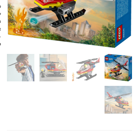
כ
ו
ס“מ.