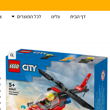
דף הבית
עלינו
לכל המוצרים
צ
עמוד הבית
>
לגו
>
לגו סיטי – מסוק חילוץ מאש 60411
מ
ש
ל