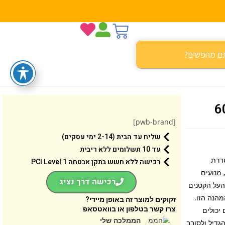
[pwb-brand]
שליח עד הבית (2-14 ימי עסקים)
עד 10 תשלומים ללא ריבית
ם צעצוע ‘מסוק חילוץ מאש’ (60411) מסדרת
רכישה ללא חשש בתקן אבטחה 1 PCI Level
LEGO® City לילדים מגיל 5 ומעלה. הדגם כולל 2 רכיבי משגרי מים של LEGO, מנועים
רכישה דרך נציג
 העל הקטנים
הנה הזו.
זקוקים למוצר זה באופן מיידי?
צרו קשר בטלפון או בוואטסאפ
פליקציית LEGO Builder. שם הם יכולים
הממלכה שלי
גדיל ולסובב