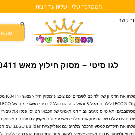
הממלכה שלי -
ש
ל
י
ח
ע
ד
ה
ב
י
ת
ור קשר
לגו סיטי – מסוק חילוץ מאש 60411
שלחו את הדמיון של ילדיכם לשמיים ע
סתובבים ותא טייס מגניב עבור דמות-מיני של הכבאי הטייס. פנקו את גיבורי
לכם עם עולם של הרפתקאות חילוץ מאש עמוסות אקשן עם ערכת המשחק המ
שלחו את הילדים למסע הרכבה מלהיב עם א
מצוא ולשמור ערכות משחק צעצוע, לעקוב אחר התקדמות ההרכבה שלהם, ולה