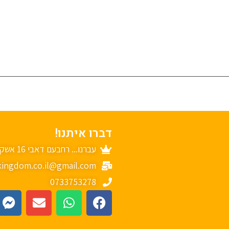
דברו איתנו!
עברנו... רחבעם דאבי 16 אשקלון
ingdom.co.il@gmail.com
0733753278