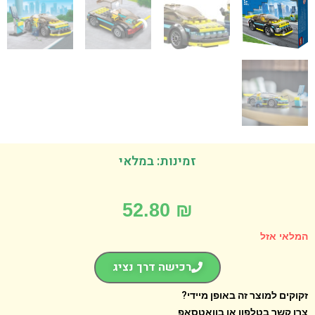
זמינות: במלאי
52.80
₪
אי אזל
רכישה דרך נציג
קים למוצר זה באופן מיידי?
 קשר בטלפון או בוואטסאפ