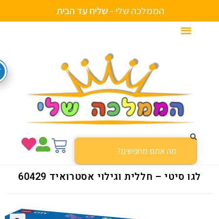
הממלכה שלי -
ע
ד
ה
ב
י
ת
ח
ל
י
מ
ש
ב
צ
ע
י
לגו סיטי – חללית וגילוי אסטרואיד 60429