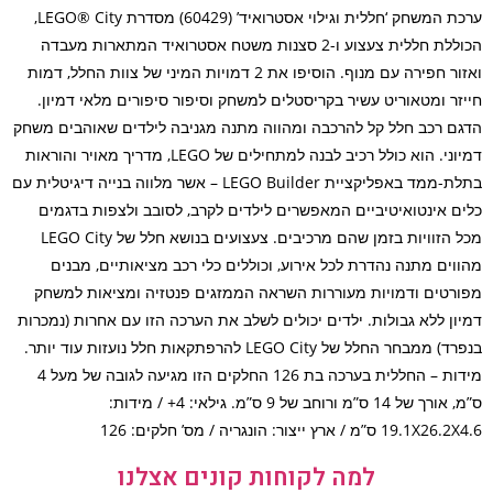
ערכת המשחק ‘חללית וגילוי אסטרואיד’ (60429) מסדרת LEGO® City,
הכוללת חללית צעצוע ו-2 סצנות משטח אסטרואיד המתארות מעבדה
ואזור חפירה עם מנוף. הוסיפו את 2 דמויות המיני של צוות החלל, דמות
זר ומטאוריט עשיר בקריסטלים למשחק וסיפור סיפורים מלאי דמיון.
ם רכב חלל קל להרכבה ומהווה מתנה מגניבה לילדים שאוהבים משחק
דמיוני. הוא כולל רכיב לבנה למתחילים של LEGO, מדריך מאויר והוראות
בתלת-ממד באפליקציית LEGO Builder – אשר מלווה בנייה דיגיטלית עם
ם אינטואיטיביים המאפשרים לילדים לקרב, לסובב ולצפות בדגמים
מכל הזוויות בזמן שהם מרכיבים. צעצועים בנושא חלל של LEGO City
וים מתנה נהדרת לכל אירוע, וכוללים כלי רכב מציאותיים, מבנים
רטים ודמויות מעוררות השראה הממזגים פנטזיה ומציאות למשחק
ון ללא גבולות. ילדים יכולים לשלב את הערכה הזו עם אחרות (נמכרות
בנפרד) ממבחר החלל של LEGO City להרפתקאות חלל נועזות עוד יותר.
מידות – החללית בערכה בת 126 החלקים הזו מגיעה לגובה של מעל 4
ס”מ, אורך של 14 ס”מ ורוחב של 9 ס”מ. גילאי: 4+ / מידות:
19 ס”מ / ארץ ייצור: הונגריה / מס’ חלקים: 126
למה לקוחות קונים אצלנו