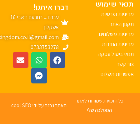
נאי שימוש
דברו איתנו!
יניות ופרטיות
עברנו... רחבעם דאבי 16
נון האתר
אשקלון
יניות משלוחים
mykingdom.co.il@gmail.com
יניות החזרות
0733753278
אי ביטול עסקה
ר קשר
פשריות תשלום
כל הזכויות שמורות לאתר
האתר נבנה על ידי cool SEO
הממלכה שלי