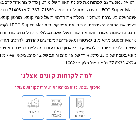
ירטואלי. אפשר גם לפתוח את ספינת האוויר של מורטון כדי ליצור אזור קרב ב
LEGO Super Mario. הערה
ינטראקטיבי. ערכת משחק זו כוללת את הדמויות של לארי קופא, מורטון קופא ו
לשפר את החוויה היצירתית, ה
Super Mario מתאימים לאיסוף ומאפשרים למעריצים להרחיב, להרכיב מח
ישית שלבים מיוחדים למשחק כדי לאסוף מטבעות דיגיטליים. ספינת האוויר ש
קופא בגובה של כ-23 ס”מ, אורך של 19 ס”מ ורוחב של
37.8X35.4X9 ס”מ / מס’ חלקים: 1062
למה לקוחות קונים אצלנו
איסוף עצמי, קניה מאובטחת ושירות לקוחות מעולה