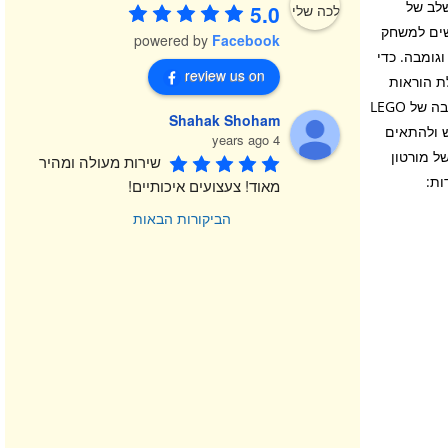
שלב של
5.0
: מסלולי ההתחלה 71360, 71387 או 71403 נדרשים למשחק
powered by
Facebook
גומבה. כדי
review us on
ורידו את אפליקציית LEGO Super Mario לקבלת הוראות
הרכבה, רעיונות מעוררי השראה ועוד. תעלו שלב מסלולי מתחילים וערכות הרחבה של LEGO
Shahak Shoham
דש ולהתאים
4 years ago
ל מורטון
שירות מעולה ומהיר 
 12 ס”מ. גילאי: 8+ / מידות:
מאוד! צעצועים איכותיים!
הביקורות הבאות