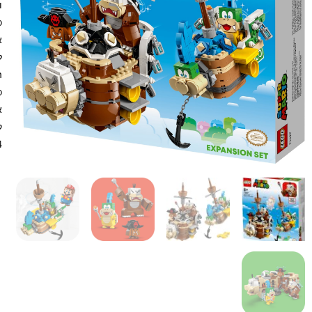
ו
א
א
.4