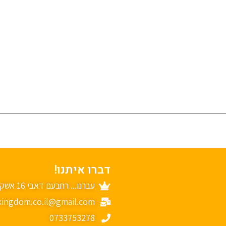
דברו איתנו!
עברנו... רחבעם דאבי 16 אשקלון
ingdom.co.il@gmail.com
0733753278