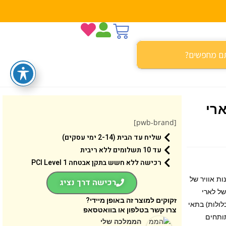
ארי
[pwb-brand]
שליח עד הבית (2-14 ימי עסקים)
עד 10 תשלומים ללא ריבית
רכישה ללא חשש בתקן אבטחה 1 PCI Level
בה ‘ספינות אוויר של
רכישה דרך נציג
יר של לארי
זקוקים למוצר זה באופן מיידי?
ו את Peach (הדמויות אינן כלולות) בתאי
צרו קשר בטלפון או בוואטסאפ
תותחים
הממלכה שלי