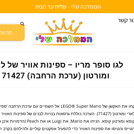
הממלכה שלי -
ש
ל
י
ח
ע
ד
ה
ב
י
ת
ור קשר
ערכת הרחבה) 71427
לגו סופר מריו – ספינות אוויר של ל
ומורטון (ערכת הרחבה) 71427
קחו את האקשן של LEGO® Super Mario אל השמיים עם ערכת הרח
לארי ומורטון’ (71427). הערכה כוללת גרסאות בנויות לבנים של ספינות האוו
קופא ומורטון קופא. הניחו את Mario, את Luigi א
טייס והטיסו את ספינות האוויר כדי להפעיל אפקטים קוליים ולהילחם בקרב 