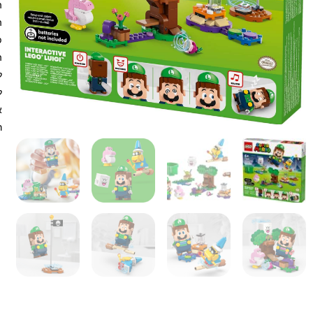
ה
פ
ל
ל
רוחב 8 