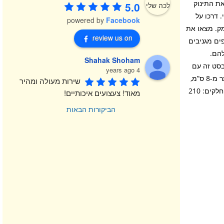
ך. ברכו את התינוק
5.0
 דרכו על
powered by
Facebook
ק. מצאו את
review us on
LEGO Su, המציעה גם טיפים מגניבים
להם.
Shahak Shoham
בסט זה עם
4 years ago
אחרים במגוון הנרחב של LEGO Super Mario. מבנה הגן הרעיל בגובה של יותר מ-8 ס”מ,
שירות מעולה ומהיר 
מאוד! צעצועים איכותיים!
הביקורות הבאות