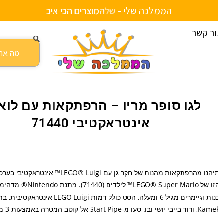
הממלכה שלי -
ש
ל
י
ח
ע
ד
ה
ב
י
ת
י
י
ם
ור קשר
י 71440
לגו סופר מריו – הרפתקאות עם לואי
אינטראקטיבי 71440
תיהנו מהרפתקאות מהנות של חקר גן עם LEGO® Luigi™
הזו של LEGO® Super Mario™ לילדים (440
בנות וגיימרים מגיל 6 ומעלה, הסט כולל דמות LEGO Luigi אי
Kamek, ורוד בייבי 