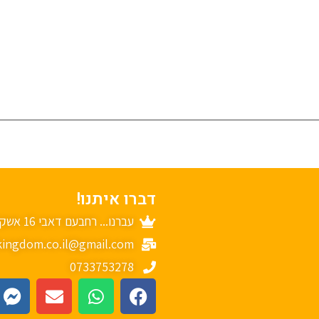
דברו איתנו!
עברנו... רחבעם דאבי 16 אשקלון
ingdom.co.il@gmail.com
0733753278