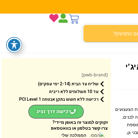
ג’י
[pwb-brand]
שליח עד הבית (2-14 ימי עסקים)
עד 10 תשלומים ללא ריבית
רכישה ללא חשש בתקן אבטחה 1 PCI Level
 אינטראקטיבי בערכת הצעצועים
רכישה דרך נציג
71). מתנת Nintendo® מדהימה לבנים,
זקוקים למוצר זה באופן מיידי?
נטראקטיבית, בתוספת
צרו קשר בטלפון או בוואטסאפ
יושי ובו. סעו מ-Start Pipe אל קוטב המטרה באמצעות 3 מבני גן,
הממלכה שלי