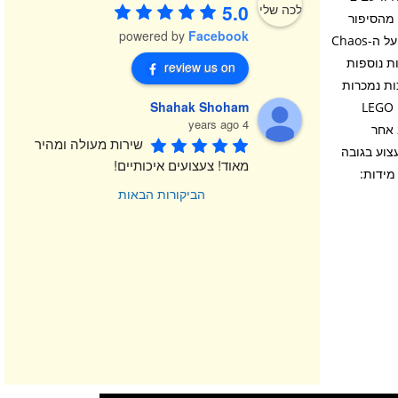
5.0
 החל מהסיפור
powered by
Facebook
שבו טיילס עובד על הרובוט שלו לסיפור בו הוא נאבק ב-Metal Sonic כדי להגן על ה-Chaos
ות נוספות
review us on
לדים מסדרת Sonic the Hedgehog של LEGO (ערכות נמכרות
Shahak Shoham
אינטואיטיבית עם היישום LEGO Builder
4 years ago
 אחר
שירות מעולה ומהיר 
 רובוט ציקלון צעצוע בגובה
מאוד! צעצועים איכותיים!
ל מעל 15 ס”מ ובעומק של מעל 15 ס”מ. גילאי: 8+ / מידות:
הביקורות הבאות