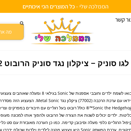
הממלכה שלי -
י
ם
ת
ש
ל
י
י
י
ח
ב
ה
ע
ד
ת
ו
כ
י
א
כ
י
צ
ר
י
ם
ור קשר
נגד סוניק הרובוט 77002
לגו סוניק – ציקלון נגד סוניק הרובוט 77002
בואו לשמח ילדים וחובבי אספנות של Sonic בגילאי 8 ומעלה שא
™Sonic the Hedgehog® כולל רובוט בעל רגליים עם חיבורים במפרקים 
ליטות. ילדים יכולים לשנות את הצורה של הרובוט ולהפוך אותו למכונה מעופפ
יפול הרגליים כלפי מעלה וסיבובן קדימה. כמו כן הערכה מאובזרת עם סט כלי 