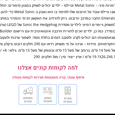
דמויות מיני – Metal Sonic וטיילס – ילדים יכולים לשחק במגוון סיפורים:
Emerald החבוי במרכב הרובוט. ניתן להרחיב את האקשן הכיפי והמהיר במתנ
למשחק גיימרים דמיוני לי
בנפרד). כמו כן, ילדים זוכים לחוויית הרכבה 
באמצעותו הם יכולים לקרב ולסובב דגמים בתלת ממד, לשמור ערכות ולעקוב
התקדמותם. מידות – ערכה על פי משחק וידאו עם 290 חלקים
של מעל 14 ס”מ, ברוחב ש
19.1X26.2X6 ס”מ / ארץ ייצור: סין / מס’ חלקים: 290
למה לקוחות קונים אצלנו
איסוף עצמי, קניה מאובטחת ושירות לקוחות מעולה