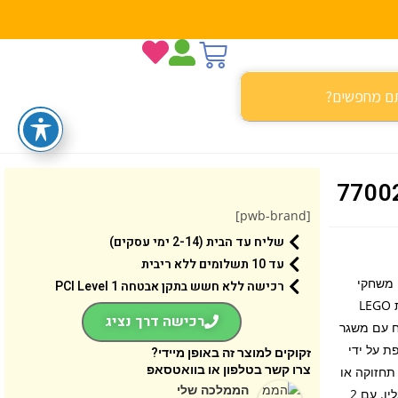
[pwb-brand]
שליח עד הבית (2-14 ימי עסקים)
עד 10 תשלומים ללא ריבית
והבים צעצועי משחקי
רכישה ללא חשש בתקן אבטחה 1 PCI Level
וידאו עם ערכת הרכבה (77002) ציקלון נגד Metal Sonic. הצעצוע הזה מסדרת LEGO
רכישה דרך נציג
וצריח עם משגר
ת על ידי
זקוקים למוצר זה באופן מיידי?
צרו קשר בטלפון או בוואטסאפ
תחזוקה או
הממלכה שלי
תיקונים. ערכת המשחק Sonic היא צעצוע מהנה לילדים וילדות שכולם ידברו עליו. עם 2