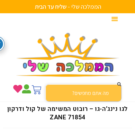
הממלכה שלי -
ש
ל
י
ח
ע
ד
ה
ב
י
ת
גו נינג’ה-גו – רובוט המשימה של קול ודרקון
ZANE 71854