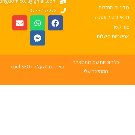
mykingdom.co.il@gmail.com
יניות החזרות
0733753278
אי ביטול עסקה
ר קשר
פשריות תשלום
כל הזכויות שמורות לאתר
האתר נבנה על ידי cool SEO
הממלכה שלי