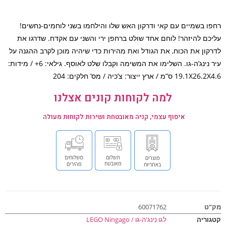
ו בשמיים עם קאי ודרקון האש שלו והילחמו בשני לוחמים-נחשים!
כם להיזהר! לוחם אחד שולט ברחפן ירי והשני עם אקדח. שדרגו את
קון את הכוח, את הגודל ואת מהירות כדי שיהיה מוכן לקרב ההגנה על
עיר נינג’ה-גו. השלימו את המשימה וקבלו שלט לאוסף. גילאי: 6+ / מידות:
19 ס”מ / ארץ ייצור: צ’כיה / מס’ חלקים: 204
למה לקוחות קונים אצלנו
איסוף עצמי, קניה מאובטחת ושירות לקוחות מעולה
ט
60071762
וריה
לגו נינג'ה-גו / LEGO Ningago