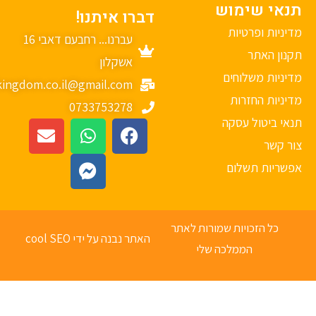
נאי שימוש
דברו איתנו!
יניות ופרטיות
עברנו... רחבעם דאבי 16
נון האתר
אשקלון
יניות משלוחים
mykingdom.co.il@gmail.com
יניות החזרות
0733753278
אי ביטול עסקה
ר קשר
פשריות תשלום
כל הזכויות שמורות לאתר
האתר נבנה על ידי cool SEO
הממלכה שלי