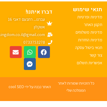
נאי שימוש
דברו איתנו!
יניות ופרטיות
עברנו... רחבעם דאבי 16
נון האתר
אשקלון
יניות משלוחים
mykingdom.co.il@gmail.com
יניות החזרות
0733753278
אי ביטול עסקה
ר קשר
פשריות תשלום
כל הזכויות שמורות לאתר
האתר נבנה על ידי cool SEO
הממלכה שלי