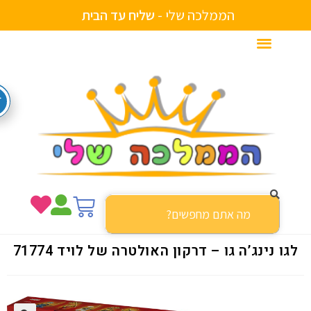
הממלכה שלי -
ש
ל
י
ח
ע
ד
ה
ב
י
ת
ו נינג’ה גו – דרקון האולטרה של לויד 71774