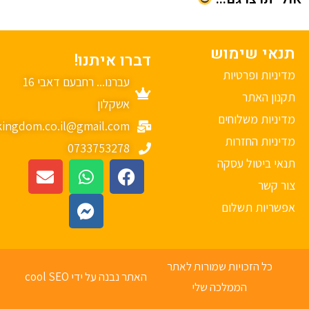
נאי שימוש
דברו איתנו!
יניות ופרטיות
עברנו... רחבעם דאבי 16
נון האתר
אשקלון
יניות משלוחים
mykingdom.co.il@gmail.com
יניות החזרות
0733753278
אי ביטול עסקה
ר קשר
פשריות תשלום
כל הזכויות שמורות לאתר
האתר נבנה על ידי cool SEO
הממלכה שלי