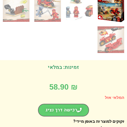
זמינות: במלאי
58.90
₪
אי אזל
רכישה דרך נציג
קים למוצר זה באופן מיידי?