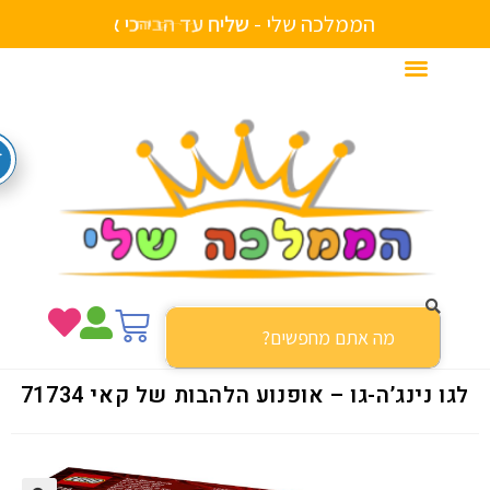
הממלכה שלי -
ש
ל
י
ח
ע
ד
ה
ב
י
ת
ו נינג’ה-גו – אופנוע הלהבות של קאי 71734