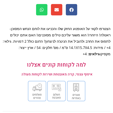
רפו לקאי על האופנוע החזק שלו והכניעו את לוחם הנחש המסוכן-
לה! היזהרו! הוא משגר עליכם טילים מסוכניםו! האם אתם יכולים
לתפוס את החרב ולהוביל את הנינג’ה לניצחון? הדגם כולל 2 דמויות. גילאי:
4+ / מידות: 14.1X15.7X4.5 ס”מ / מס’ חלקים: 54 / ארץ ייצור:
יקו
גילאים:
4+
למה לקוחות קונים אצלנו
איסוף עצמי, קניה מאובטחת ושירות לקוחות מעולה