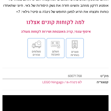
נוע דרקון מוזהב והשיגו חזרה את נשק היסודות של ג‘אי. חיוני שתאחדו
ת ותנצחו את הרוע למען החופש של נינג’ה גו סיטי! גילאי: 7+
למה לקוחות קונים אצלנו
איסוף עצמי, קניה מאובטחת ושירות לקוחות מעולה
ט
60071768
וריה
לגו נינג'ה-גו / LEGO Ningago