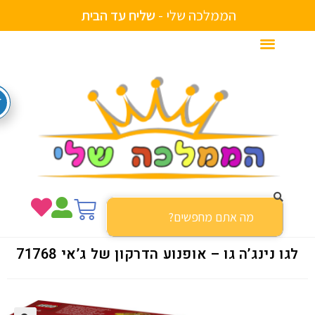
הממלכה שלי -
ש
ל
י
ח
ע
ד
ה
ב
י
ת
גו נינג’ה גו – אופנוע הדרקון של ג’אי 71768