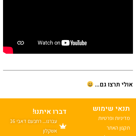
י תרצו גם...
נאי שימוש
דברו איתנו!
יניות ופרטיות
עברנו... רחבעם דאבי 16
נון האתר
אשקלון