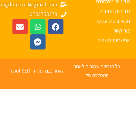
יניות משלוחים
mykingdom.co.il@gmail.com
יניות החזרות
0733753278
אי ביטול עסקה
ר קשר
פשריות תשלום
כל הזכויות שמורות לאתר
האתר נבנה על ידי cool SEO
הממלכה שלי