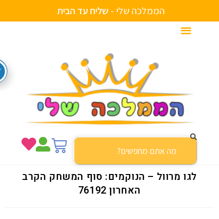
הממלכה שלי -
ש
ל
י
ח
ע
ד
ה
ב
י
ת
לגו מרוול – הנוקמים: סוף המשחק הקרב
האחרון 76192