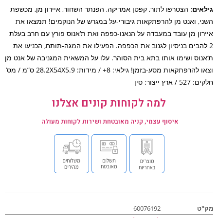
אים:
הצטרפו לתור, קפטן אמריקה, הפנתר השחור, איירון מן, מכשפת
י, ואנט מן להרפתקאות גיבורי-על במגרש של הנוקמים! תמצאו את
רון מן עובד במעבדה על הנאנו-כפפה ואת ת‘אנוס פורץ עם חרב בעלת
להבים בניסיון לגנוב את הכפפה. הפעילו את המגה-תותח, הכניעו את
נוס ושימו אותו בתא בית הסוהר. עלו על המשאית המגניבה של אנט מן
וצאו להרפתקאות מסע-בזמן! גילאי: 8+ / מידות: 28.2X54X5.9 ס”מ / מס’
/ ארץ ייצור: סין
למה לקוחות קונים אצלנו
איסוף עצמי, קניה מאובטחת ושירות לקוחות מעולה
ט
60076192