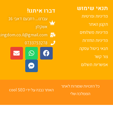
נאי שימוש
דברו איתנו!
יניות ופרטיות
עברנו... רחבעם דאבי 16
נון האתר
אשקלון
יניות משלוחים
mykingdom.co.il@gmail.com
יניות החזרות
0733753278
אי ביטול עסקה
ר קשר
פשריות תשלום
כל הזכויות שמורות לאתר
האתר נבנה על ידי cool SEO
הממלכה שלי