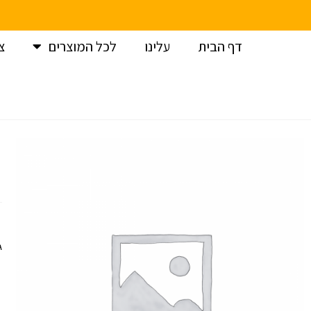
דף הבית
עלינו
לכל המוצרים
צ
עמוד הבית
>
לגו
>
לגו מלחמת הכוכבים /LEGO Star-wars
>
לג
גילא