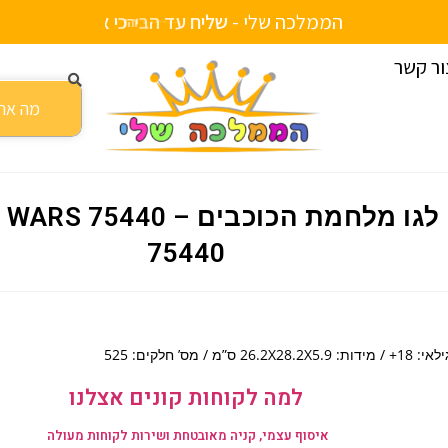
הממלכה שלי -
ש
ל
י
ח
ע
ד
ה
ב
י
ת
כ
ו
ת
י
י
ם
ור קשר
ו מלחמת הכוכבים – STAR WARS 75440 75440
לגו מלחמת הכוכבים – 75440
75440
י: 18+ / מידות: 26.2X28.2X5.9 ס”מ / מס’ חלקים: 525
למה לקוחות קונים אצלנו
איסוף עצמי, קניה מאובטחת ושירות לקוחות מעולה