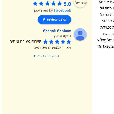
עם אופנוע
5.0
ו מטה על
powered by
Facebook
ג (או על הראש של המיני-דמות LEGO היושבת בתוכו)
review us on
כדי לשחרר את אופנוע הרחף. ערכת משחק ניתנת לבנייה זו כוללת גם לראשונה ב-Star
D וסוליטוס. כל דמות מצוידת
Shahak Shoham
ויד עם
4 years ago
STAP מגניב למשחק קרב. ספידר שלג עם מבער של הכוח בערכת הבנייה בגובה של מעל 5
שירות מעולה ומהיר 
מ וברוחב של מעל 13 ס”מ. גילאי: 7+ / מידות: 19.1X26.2X7.2
מאוד! צעצועים איכותיים!
הביקורות הבאות