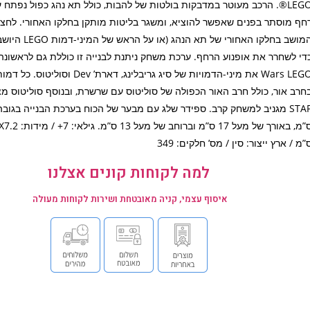
LEGO®. הרכב מעוטר במדבקות בולטות של להבות, כולל תא נהג כפול נפתח 
חף מוסתר בפנים שאפשר להוציא, ומשגר בליטות מותקן בחלקו האחורי. לחצ
המושב בחלקו האחורי של תא הנה
Wars LEGO את מיני-הדמויות של סיג גריבלינג, דארת’ ev
חרב אור, כולל חרב האור הכפולה של סוליטוס עם שרשרת, ובנוסף סוליטוס מצ
ס”מ, באורך של מעל 17 ס”
”מ / ארץ ייצור: סין / מס’ חלקים: 349
למה לקוחות קונים אצלנו
איסוף עצמי, קניה מאובטחת ושירות לקוחות מעולה