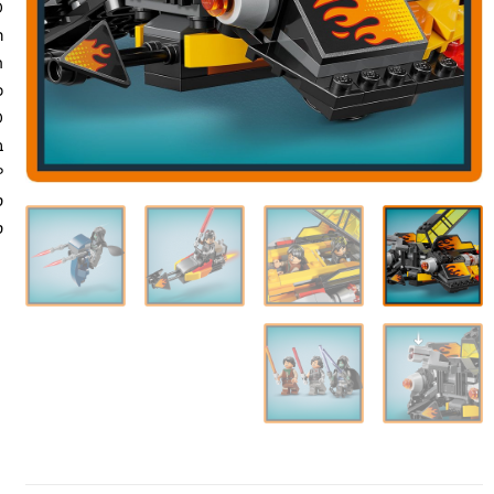
ר
ב
ס