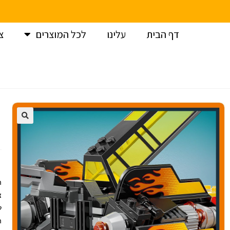
דף הבית
עלינו
לכל המוצרים
צ
עמוד הבית
>
לגו
>
לגו מלחמת הכוכבים /LEGO Star-wars
>
ל
צ