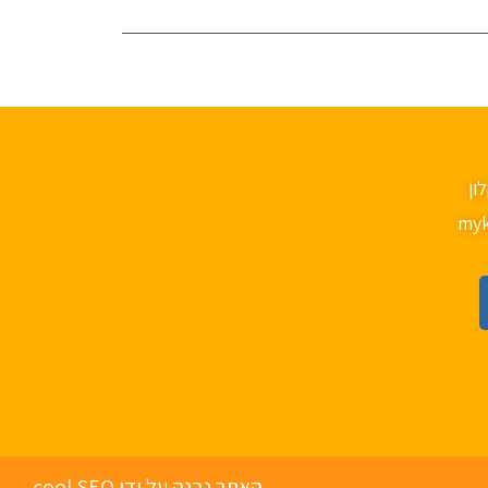
myk
האתר נבנה על ידי cool SEO