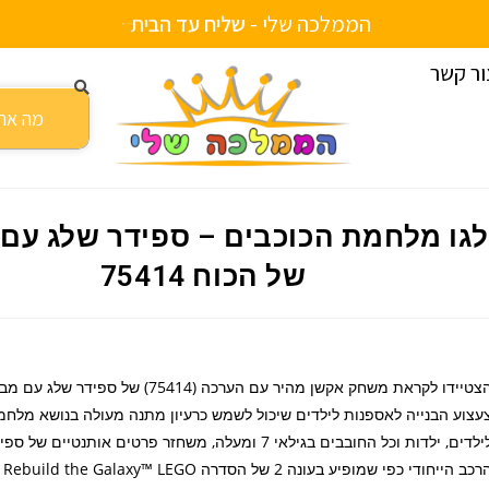
הממלכה שלי -
ש
ל
י
ח
ע
ד
ה
ב
י
ת
ור קשר
גו מלחמת הכוכבים – ספידר שלג עם מבער של הכוח 75414
לגו מלחמת הכוכבים – ספידר שלג עם
של הכוח 75414
הצטיידו לקראת משחק אקשן מהיר עם הערכה (75414) של 
עצוע הבנייה לאספנות לילדים שיכול לשמש כרעיון מתנה מעולה בנושא מלחמ
לילדים, ילדות וכל החובבים בגילאי 7 ומעלה, משחזר פרטים אותנטיים 
הרכב הייחודי כפי שמופיע בעונה 2 של הסדרה e Galaxy™ LEGO