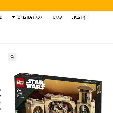
דף הבית
עלינו
לכל המוצרים
צ
עמוד הבית
>
לגו
>
לגו מלחמת הכוכבים /LEGO Star-wars
>
ל
ה
ל
מ
ה