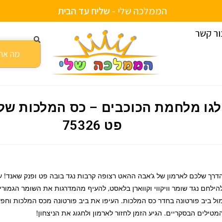
הממלכה שלי -
ש
ל
י
ח
ע
ד
ה
ב
י
ת
ור קשר
גו מלחמת הכוכבים – כס המלכות של בובה פט 75326
לגו מלחמת הכוכבים – כס המלכות של
פט 75326
דרך שלכם לארמון של ג‘אבה ההאט רצופה קרבות נגד בובה פט ופנק שאנד! ע
הילחם נגד שומר וויקווי וקווארן בלאסט, להעיף מהמדרגות את השומר הגמורי
ול ביב פורטונה בחדר כס המלכות. העיפו את ביב פורטונה מכס המלכות וחפ
מטילים הבסקריים. הגיע הזמן לחזור לארמון ולחגוג את הניצחון!