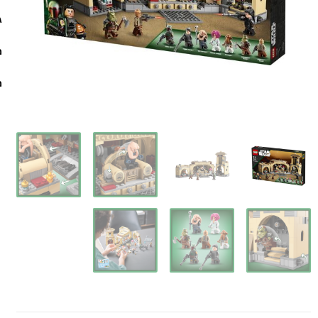
ג
מי
מ