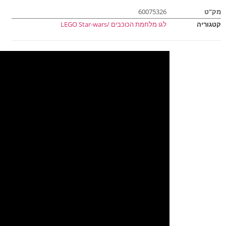
מק"ט
60075326
קטגוריה
לגו מלחמת הכוכבים /LEGO Star-wars