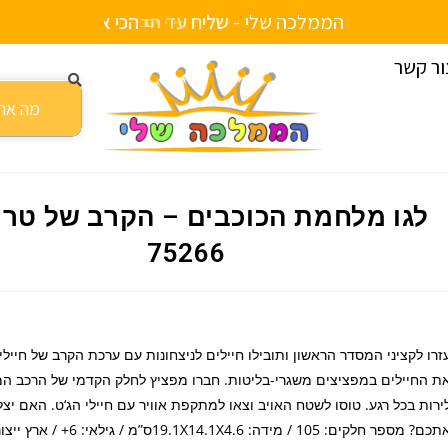
הממלכה שלי -
ש
ל
י
ח
ע
ד
ה
ב
י
ת
ור קשר
גו מלחמת הכוכבים – הקרב של טרופרס 75266
לגו מלחמת הכוכבים – הקרב של טרו
75266
ת החיילים במפציצים משגרי-בליטות. חברו מפציץ לחלק הקדמי של הרכב המה
ירות בכל רגע. טוסו לשטח האויב וצאו למתקפת אוויר עם חיילי הג‘ט. האם יצל
אתכם? מספר חלקים: 105 / מידה: 19.1X14.1X4.6ס”מ / גילאי: 6+ / א