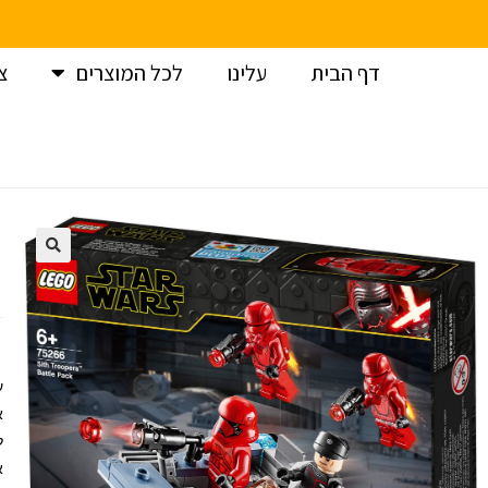
דף הבית
עלינו
לכל המוצרים
צ
עמוד הבית
>
לגו
>
לגו מלחמת הכוכבים /LEGO Star-wars
>
ל
א
ל