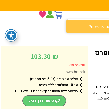
פרס
103.30
₪
המלאי אזל
[pwb-brand]
שליח עד הבית (2-14 ימי עסקים)
עד 10 תשלומים ללא ריבית
עזרו לקציני המסדר הראשון ותובילו חיילים לניצחונות עם ערכת הקרב של חיילי הסית‘‎‎‎‎‎‎‎‎‎‎‎‎‎‎‎‎‎‎! ציידו
רכישה ללא חשש בתקן אבטחה 1 PCI Level
יר והיכונו
יחו לעצור
רכישה דרך נציג
רץ ייצור: