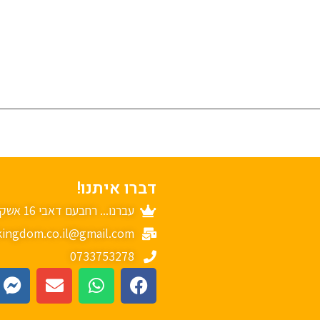
דברו איתנו!
עברנו... רחבעם דאבי 16 אשקלון
ingdom.co.il@gmail.com
0733753278