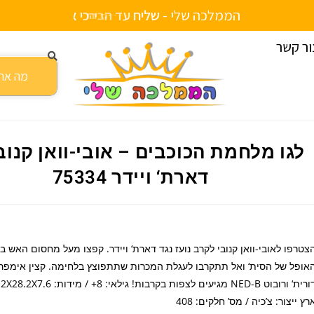
הממלכה שלי -
ש
ל
י
ח
ע
ד
ה
ב
י
ת
ור קשר
ו מלחמת הכוכבים – אובי-וואן קנובי נגד דארת‘ ויידר 75334
לגו מלחמת הכוכבים – אובי-וואן קנובי
דארת‘ ויידר 75334
צטרפו לאובי-וואן קנובי לקרב נועז נגד דארת‘ ויידר. קפצו מעל מחסום האש בק
אופל של הסית‘ ואל תתקרבו לעגלת המכרות שתתפוצץ בלחימה. קצין אימפר
רץ ייצור: צ’כיה / מס’ חלקים: 408