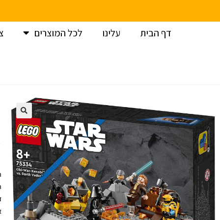
דף הבית
עלינו
לכל המוצרים
צ
עמוד הבית
>
לגו
>
לגו מלחמת הכוכבים /LEGO Star-wars
>
לג
ה
ה
א