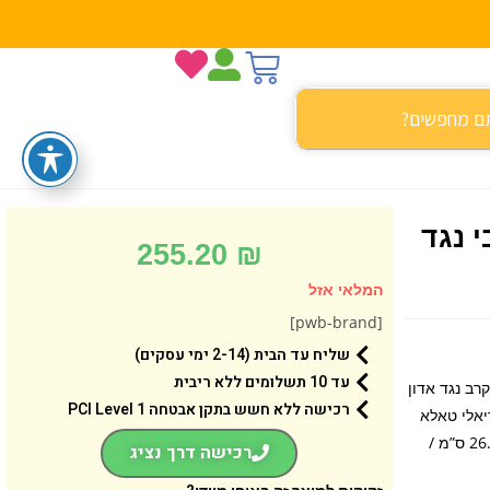
 נגד
255.20
₪
המלאי אזל
[pwb-brand]
שליח עד הבית (2-14 ימי עסקים)
עד 10 תשלומים ללא ריבית
רב נגד אדון
רכישה ללא חשש בתקן אבטחה 1 PCI Level
יאלי טאלא
דורית‘ ורובוט NED-B מגיעים לצפות בקרבות! גילאי: 8+ / מידות: 26.2X28.2X7.6 ס”מ /
רכישה דרך נציג