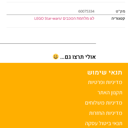
מק"ט
60075334
קטגוריה
לגו מלחמת הכוכבים /LEGO Star-wars
אולי תרצו גם...
תנאי שימוש
מדיניות ופרטיות
תקנון האתר
מדיניות משלוחים
מדיניות החזרות
תנאי ביטול עסקה