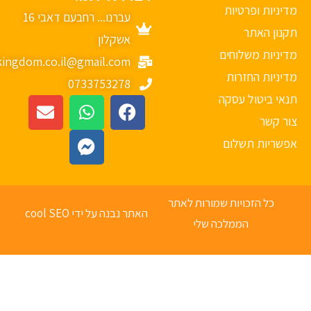
יניות ופרטיות
עברנו... רחבעם דאבי 16
נון האתר
אשקלון
יניות משלוחים
mykingdom.co.il@gmail.com
יניות החזרות
0733753278
אי ביטול עסקה
ר קשר
פשריות תשלום
כל הזכויות שמורות לאתר
האתר נבנה על ידי cool SEO
הממלכה שלי