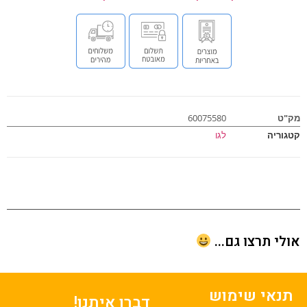
ט
60075580
וריה
לגו
י תרצו גם...
נאי שימוש
דברו איתנו!